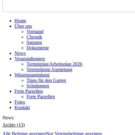
Home
Über uns
Vorstand
Chronik
Satzung
Dokumente
News
Veranstaltungen
Terminplan/Arbeitsplan 2026
Vereinsheim Anmietung
Wissenssammlung
Tipps für den Garten
Schulungen
Freie Parzellen
Freie Parzellen
Fotos
Kontakt
News
Archiv (13)
Alle Beiträge anzeigen
Nur Vereinsbeiträge anzeigen